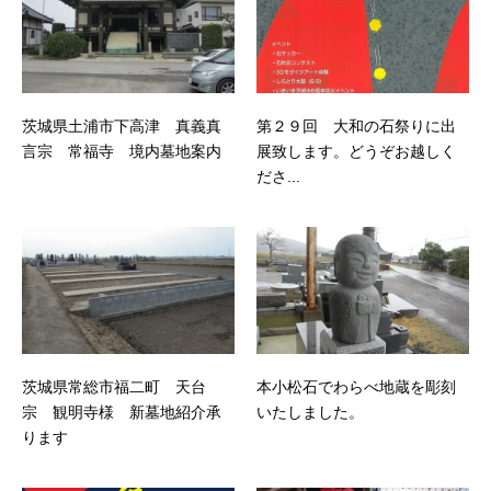
茨城県土浦市下高津 真義真
第２９回 大和の石祭りに出
言宗 常福寺 境内墓地案内
展致します。どうぞお越しく
ださ...
茨城県常総市福二町 天台
本小松石でわらべ地蔵を彫刻
宗 観明寺様 新墓地紹介承
いたしました。
ります